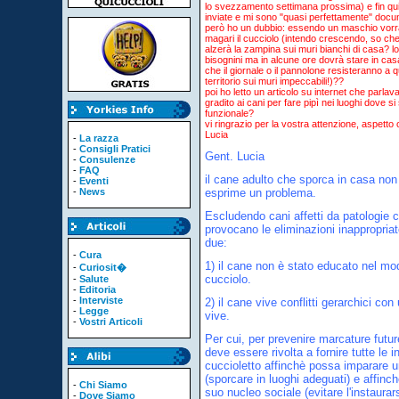
lo svezzamento settimana prossima) e fin qui 
inviate e mi sono "quasi perfettamente" docum
però ho un dubbio: essendo un maschio vorrà 
magari il cucciolo (intendo crescendo, so ch
alzerà la zampina sui muri bianchi di casa? log
bisognini ma in alcune ore dovrà stare in casa
che il giornale o il pannolone resisteranno a 
territorio sui muri impeccabili!)??
poi ho letto un articolo su internet che parla
gradito ai cani per fare pipì nei luoghi dove 
funzionale?
vi ringrazio per la vostra attenzione, aspetto 
Lucia
-
La razza
-
Consigli Pratici
Gent. Lucia
-
Consulenze
-
FAQ
il cane adulto che sporca in casa no
-
Eventi
-
News
esprime un problema.
Escludendo cani affetti da patologie c
provocano le eliminazioni inappropria
due:
-
Cura
1) il cane non è stato educato nel mo
-
Curiosit�
cucciolo.
-
Salute
-
Editoria
-
Interviste
2) il cane vive conflitti gerarchici co
-
Legge
vive.
-
Vostri Articoli
Per cui, per prevenire marcature futu
deve essere rivolta a fornire tutte le 
cuccioletto affinchè possa imparare u
(sporcare in luoghi adeguati) e affinc
-
Chi Siamo
suo nucleo sociale (evitare l'instaurarsi
-
Dove Siamo