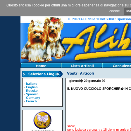
Questo sito usa i cookie per offrirti una migliore esperienza di navigazione sul 
cookie.
Ma
IL PORTALE dello YORKSHIRE: sponsored 
-
gioved� 29 gennaio 99
-
Italiano
-
English
IL NUOVO CUCCIOLO SPORCHER� IN 
-
Russian
-
Spanish
-
Germany
-
French
salve,
sono lucia da verona. tra 18 giorni mi arriver