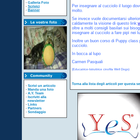
-
Galleria Foto
Per insegnare al cucciolo il luogo do
-
Scrivici
-
Banner
molto.
Se invece vuole documentarsi ulterior
caldamente la visione di questo link:
w
oltre a molti consigli basilari sui bis
insegnare al cucciolo a fare pipì nei l
Inoltre un buon corso di Puppy class po
cucciolo.
In bocca al lupo
Carmen Pasquali
(Educatrice-Istruttrice cinofila Well Dogs)
Torna alla lista degli articoli per questa s
-
Scrivi un articolo
-
Manda una foto
-
A.Y. Team
-
Iscriviti alla
newsletter
-
Links
-
Partners
-
Sondaggio