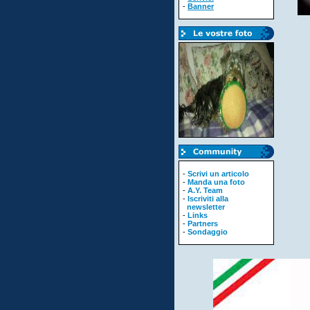
-
Banner
-
Scrivi un articolo
-
Manda una foto
-
A.Y. Team
-
Iscriviti alla
newsletter
-
Links
-
Partners
-
Sondaggio