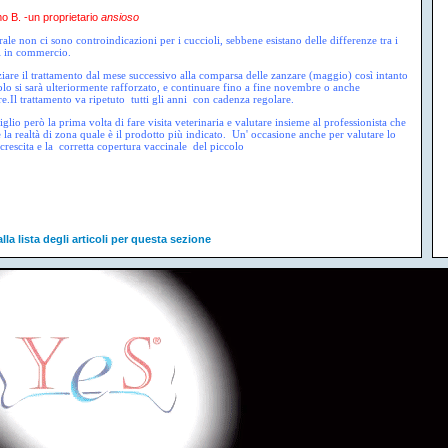
 B. -un proprietario
ansioso
ale non ci sono controindicazioni per i cuccioli, sebbene esistano delle differenze tra i
i in commercio.
ziare il trattamento dal mese successivo alla comparsa delle zanzare (maggio) così intanto
iolo si sarà ulteriormente rafforzato, e continuare fino a fine novembre o anche
e.Il trattamento va ripetuto tutti gli anni con cadenza regolare.
glio però la prima volta di fare visita veterinaria e valutare insieme al professionista che
 la realtà di zona quale è il prodotto più indicato. Un' occasione anche per valutare lo
 crescita e la corretta copertura vaccinale del piccolo
lla lista degli articoli per questa sezione