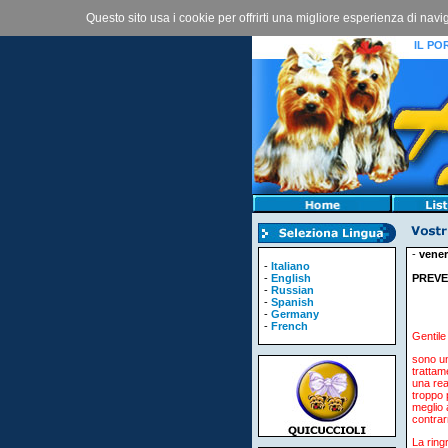
Questo sito usa i cookie per offrirti una migliore esperienza di nav
IL POR
-
vener
-
Italiano
-
English
PREVE
-
Russian
-
Spanish
-
Germany
-
French
Gentile
sono un
trattam
una rea
troppo 
meglio 
contrar
La ring