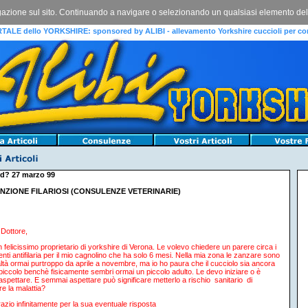
igazione sul sito. Continuando a navigare o selezionando un qualsiasi elemento del sit
TALE dello YORKSHIRE: sponsored by ALIBI - allevamento Yorkshire cuccioli per co
d? 27 marzo 99
NZIONE FILARIOSI (CONSULENZE VETERINARIE)
 Dottore,
 felicissimo proprietario di yorkshire di Verona. Le volevo chiedere un parere circa i
enti antifilaria per il mio cagnolino che ha solo 6 mesi. Nella mia zona le zanzare sono
ltà ormai purtroppo da aprile a novembre, ma io ho paura che il cucciolo sia ancora
piccolo benchè fisicamente sembri ormai un piccolo adulto. Le devo iniziare o è
aspettare. E semmai aspettare può significare metterlo a rischio sanitario di
re la malattia?
razio infinitamente per la sua eventuale risposta