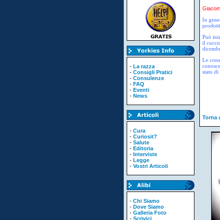
Giacomo
In gener
prodott
Può ini
il cucc
dicembr
Le consi
conosce
-
La razza
stato di
-
Consigli Pratici
-
Consulenze
-
FAQ
-
Eventi
-
News
Torna a
-
Cura
-
Curiosit?
-
Salute
-
Editoria
-
Interviste
-
Legge
-
Vostri Articoli
-
Chi Siamo
-
Dove Siamo
-
Galleria Foto
-
Scrivici