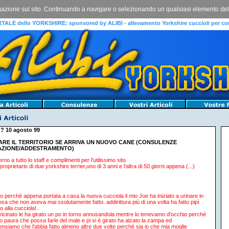
igazione sul sito. Continuando a navigare o selezionando un qualsiasi elemento del sit
TALE dello YORKSHIRE: sponsored by ALIBI - allevamento Yorkshire cuccioli per co
? 10 agosto 99
RE IL TERRITORIO SE ARRIVA UN NUOVO CANE (CONSULENZE
AZIONE/ADDESTRAMENTO)
no a tutto lo staff e complimenti per l'utilissimo sito
proprietario di due yorkshire terrier,uno di 3 anni e l'altra di 50 giorni appena (...)
vo perchè appena portata a casa la nuova cucciola il mio Joe ha iniziato a urinare in
sa che non aveva mai ssolutamente fatto. addirittura più di una volta ha fatto pipì
 alla cucciola!..
vicinato le ha girato un po in torno annusandola mentre lo tenevamo d'occhio perchè
 paura che possa farle del male e pi si è girato ha alzato la zampa ed
nsiamo che l'abbia fatto almeno altre due volte perchè sia io che mia moglie