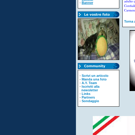
adulto 
-
Banner
Cordiali
Carmen 
Torna a
-
Scrivi un articolo
-
Manda una foto
-
A.Y. Team
-
Iscriviti alla
newsletter
-
Links
-
Partners
-
Sondaggio