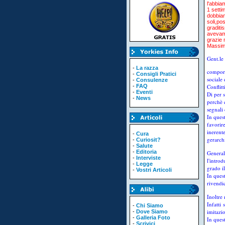
l'abbia
1 setti
dobbiam
soli,po
graditi
avevamo
grazie m
Massim
Gent.le
-
La razza
comport
-
Consigli Pratici
sociale
-
Consulenze
-
FAQ
Conflit
-
Eventi
Di per 
-
News
perchè 
segnali 
In quest
favorire
inerente
-
Cura
gerarchi
-
Curiosit?
-
Salute
-
Editoria
General
-
Interviste
l'intro
-
Legge
grado i
-
Vostri Articoli
In ques
rivendic
Inoltre
Infatti 
-
Chi Siamo
imitazi
-
Dove Siamo
-
Galleria Foto
In quest
-
Scrivici