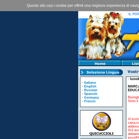
Questo sito usa i cookie per offrirti una migliore esperienza di nav
IL POR
-
luned
-
Italiano
-
English
MARCA
-
Russian
EDUC
-
Spanish
Buongior
-
Germany
Sono il 
-
French
Vi scri
casa,co
addosso
Si è av
abbiamo
ecco!Pe