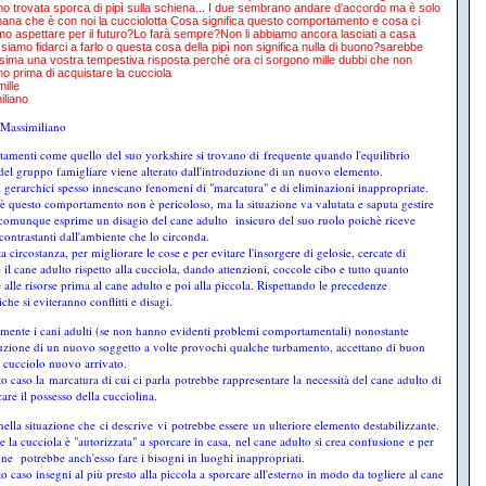
mo trovata sporca di pipì sulla schiena... I due sembrano andare d'accordo ma è solo
mana che è con noi la cucciolotta Cosa significa questo comportamento e cosa ci
o aspettare per il futuro?Lo farà sempre?Non li abbiamo ancora lasciati a casa
ssiamo fidarci a farlo o questa cosa della pipì non significa nulla di buono?sarebbe
ssima una vostra tempestiva risposta perchè ora ci sorgono mille dubbi che non
 prima di acquistare la cucciola
ille
iliano
 Massimiliano
amenti come quello del suo yorkshire si trovano di frequente quando l'equilibrio
 del gruppo famigliare viene alterato dall'introduzione di un nuovo elemento.
ti gerarchici spesso innescano fenomeni di "marcatura" e di eliminazioni inappropriate.
sè questo comportamento non è pericoloso, ma la situazione va valutata e saputa gestire
comunque esprime un disagio del cane adulto insicuro del suo ruolo poichè riceve
contrastanti dall'ambiente che lo circonda.
a circostanza, per migliorare le cose e per evitare l'insorgere di gelosie, cercate di
 il cane adulto rispetto alla cucciola, dando attenzioni, coccole cibo e tutto quanto
 alle risorse prima al cane adulto e poi alla piccola. Rispettando le precedenze
che si eviteranno conflitti e disagi.
mente i cani adulti (se non hanno evidenti problemi comportamentali) nonostante
duzione di un nuovo soggetto a volte provochi qualche turbamento, accettano di buon
l cucciolo nuovo arrivato.
to caso la marcatura di cui ci parla potrebbe rappresentare la necessità del cane adulto di
are il possesso della cucciolina.
 nella situazione che ci descrive vi potrebbe essere un ulteriore elemento destabilizzante.
se la cucciola è "autorizzata" a sporcare in casa, nel cane adulto si crea confusione e per
one potrebbe anch'esso fare i bisogni in luoghi inappropriati.
o caso insegni al più presto alla piccola a sporcare all'esterno in modo da togliere al cane