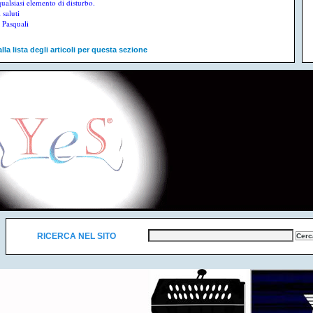
qualsiasi elemento di disturbo.
 saluti
Pasquali
lla lista degli articoli per questa sezione
RICERCA NEL SITO