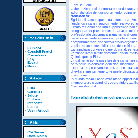
Gent. le Elena
la descrizione del comportamento del suo yor
ad un disturbo del comportamento, comunem
dominanza
".
Sgridare il cane in questi casi non serve. An
rendendo il cane maggiormente reattivo ed a
Fermo restando che una supposizione non è
bisogna al più presto ricorrere all'aiuto di un
professionale deputata al trattamento di quest
necessariamente essere sottoposto ad una visi
comportamentale che sotto il profilo organico
vagliare tutte le possibili cause del problema.
-
La razza
La famiglia in cui vive il cane dovrà altresì e
-
Consigli Pratici
verranno infatti rivolte domande, anche molto d
-
Consulenze
Quindi, gent.le Elena
-
FAQ
virtualmente non è possibile dirle come fare
-
Eventi
però darle un consiglio generico, dicendole :
-
News
" Nel frattempo di vedere arrivare i risultati 
di evitare attentamente tutte quelle circostan
vostro cane.
In questo modo il cane avrà meno opportunità
intemperanze e quindi di vedere rinforzato i
Carmen Pasquali
-
Cura
-
Curiosit?
-
Salute
Torna alla lista degli articoli per questa s
-
Editoria
-
Interviste
-
Legge
-
Vostri Articoli
-
Chi Siamo
-
Dove Siamo