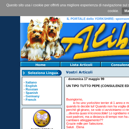
Questo sito usa i cookie per offrirti una migliore esperienza di navigazione sul 
cookie.
Ma
IL PORTALE dello YORKSHIRE: sponsored 
-
domenica 17 maggio 99
-
Italiano
-
English
UN TIPO TUTTO PEPE (CONSULENZE E
-
Russian
-
Spanish
-
Germany
Buongiorno,
-
French
io ho uno yorkshire terrier di 1 anno e mez
quando lo decide lui! Quando non ha voglia di
perchè gli girano, se solo ci avviciniamo ci ri
...diventa quasi irriconoscibile! Lo sgridiamo 
suoi padroni, ma a distanza di tempo non ha 
cambiare atteggiamento??
Grazie mille per l'attezione.
Saluti .
Elena